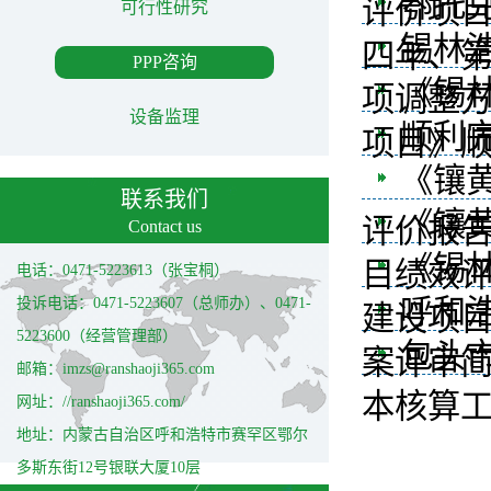
鄂托
评价项
可行性研究
锡林
四年、
PPP咨询
《锡
项调整
设备监理
顺利完
项目》
《镶
联系我们
《镶
评价报
Contact us
《锡
目绩效
电话：0471-5223613（张宝桐）
呼和
投诉电话：0471-5223607（总师办）、0471-
建设项
5223600（经营管理部）
包头
案评审
邮箱：imzs@ranshaoji365.com
本核算
网址：//ranshaoji365.com/
地址：内蒙古自治区呼和浩特市赛罕区鄂尔
多斯东街12号银联大厦10层