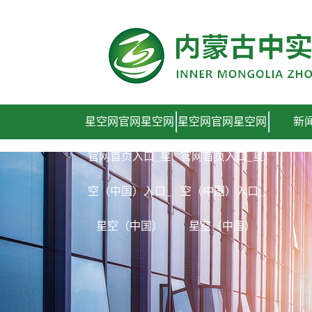
星空网官网首页入口_星空（中国）
星空网官网星空网
星空网官网星空网
新
官网首页入口_星
官网首页入口_星
空（中国）入口_
空（中国）入口_
星空（中国）
星空（中国）