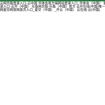
云网页版登录入口-云中国
华体会官方端网站登录入口_华体会（中国）
录入口-云开（中国）
乐鱼网页版-乐鱼（中国）官方
云开在线(中国)唯
网星空网官网首页入口_星空（中国）_开云（中国）
云在线-云(中国)