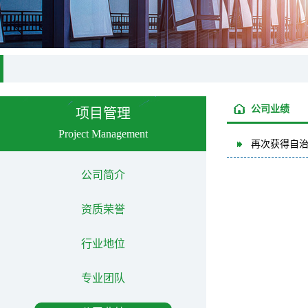
公司业绩
项目管理
Project Management
再次获得自
公司简介
资质荣誉
行业地位
专业团队