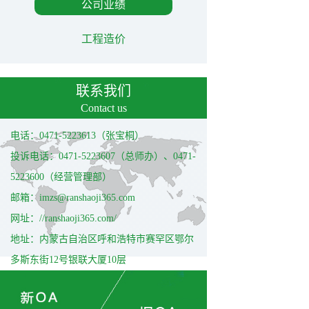
公司业绩
工程造价
联系我们
Contact us
电话：0471-5223613（张宝桐）
投诉电话：0471-5223607（总师办）、0471-
5223600（经营管理部）
邮箱：imzs@ranshaoji365.com
网址：//ranshaoji365.com/
地址：内蒙古自治区呼和浩特市赛罕区鄂尔
多斯东街12号银联大厦10层