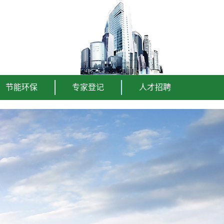
节能环保
专家登记
人才招聘