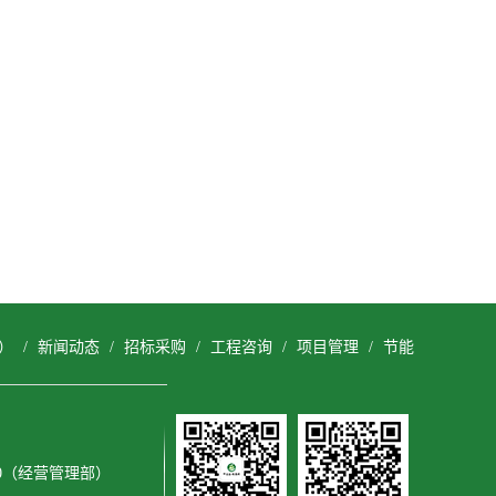
国）
/
新闻动态
/
招标采购
/
工程咨询
/
项目管理
/
节能
3600（经营管理部）