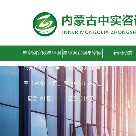
星空网官网首页入口_星空（中国）
星空网官网星空网
星空网官网星空网
新闻动态
官网首页入口_星
官网首页入口_星
空（中国）入口_
空（中国）入口_
星空（中国）
星空（中国）