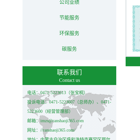
公司业绩
节能服务
环保服务
碳服务
联系我们
Contact us
电话：0471-5223613（张宝桐）
投诉电话：0471-5223607（总师办）、0471-
5223600（经营管理部）
邮箱：imzs@ranshaoji365.com
网址：//ranshaoji365.com/
地址：内蒙古自治区呼和浩特市赛罕区鄂尔