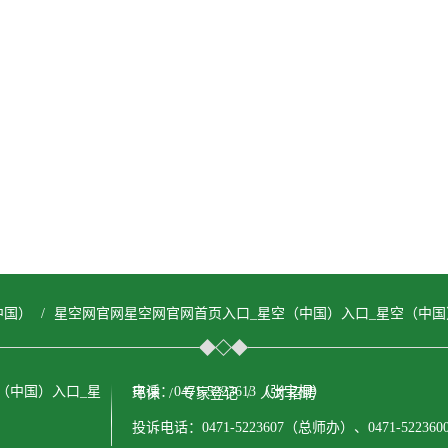
中国）
/
星空网官网星空网官网首页入口_星空（中国）入口_星空（中
星空（中国）入口_星
电话：0471-5223613（张宝桐）
环保
/
专家登记
/
人才招聘
投诉电话：0471-5223607（总师办）、0471-522