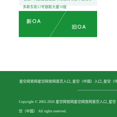
多斯东街12号银联大厦10层
星空网官网星空网官网首页入口_星空（中国）入口_星空（
Copyright © 2002-2026 星空网官网星空网官网首页入口_
空（中国） All rights reserved.