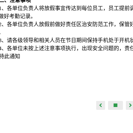
二、注意事项
1、各单位负责人将放假事宜传达到每位员工，员工提前调
做好考勤记录。
2、各单位负责人放假前做好责任区治安防范工作，保管
。
3、请各级领导和相关人员在节日期间保持手机处于开机
4、各单位未按上述注意事项执行，出现安全问题的，责
特此通知