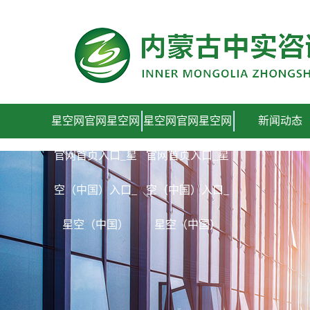
星空网官网首页入口_星空（中国）
星空网官网星空网
星空网官网星空网
新闻动态
官网首页入口_星
官网首页入口_星
空（中国）入口_
空（中国）入口_
星空（中国）
星空（中国）