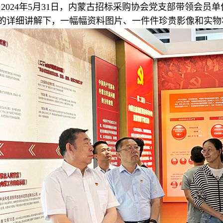
2024年5月31日，内蒙古招标采购协会党支部带领会
的详细讲解下，一幅幅资料图片、一件件珍贵影像和实物