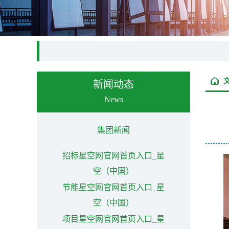
新闻动态
News
集团新闻
招标星空网官网首页入口_星
空（中国）
节能星空网官网首页入口_星
空（中国）
项目星空网官网首页入口_星