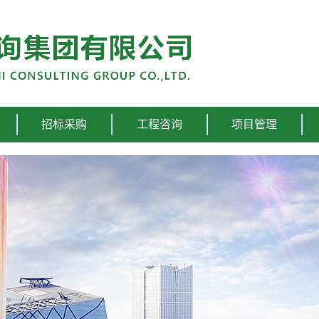
招标采购
工程咨询
项目管理