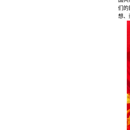
国共
们的
想、