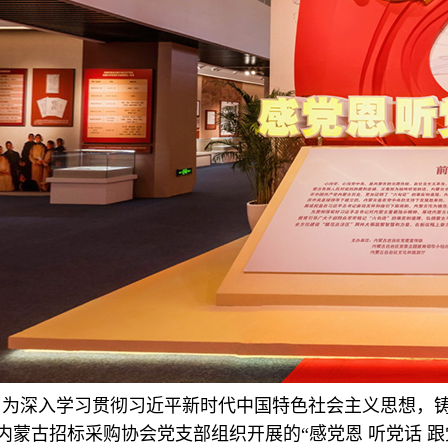
为深入学习贯彻习近平新时代中国特色社会主义思想，
内蒙古招标采购协会党支部组织开展的“感党恩 听党话 跟