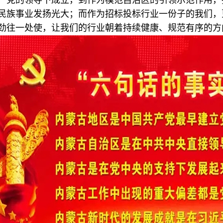
产党的领导下成立，到作为模范自治区的引领示范作用，
民族事业发扬光大；而作为招标投标行业一份子的我们，
劲往一处使，让我们的行业朝着持续健康、规范有序的方