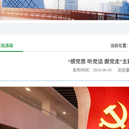
文化活动
当前位置
“感党恩 听党话 跟党走”
发布时间：2024-06-03 浏览