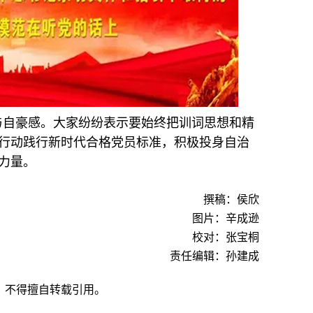
与自豪感。大家纷纷表示要始终把训词思想和精
行动践行新时代合格党员标准，积极投身自治
力量。
撰稿：侯欣
图片：辛成逊
校对：张宝桐
责任编辑：孙建成
，不得擅自转载引用。