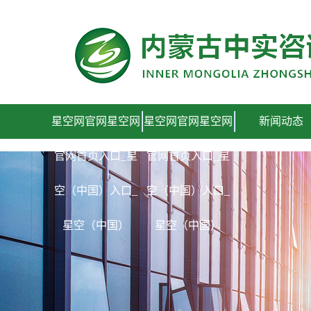
星空网官网首页入口_星空（中国）
星空网官网星空网
星空网官网星空网
新闻动态
官网首页入口_星
官网首页入口_星
空（中国）入口_
空（中国）入口_
星空（中国）
星空（中国）