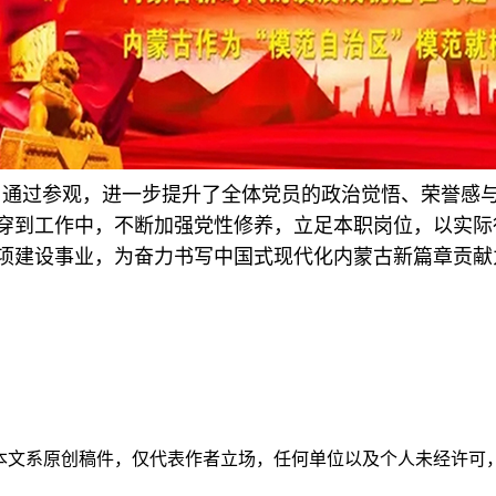
通过参观，进一步提升了全体党员的政治觉悟、荣誉感
穿到工作中，不断加强党性修养，立足本职岗位，以实际
项建设事业，为奋力书写中国式现代化内蒙古新篇章贡献
本文系原创稿件，仅代表作者立场，任何单位以及个人未经许可