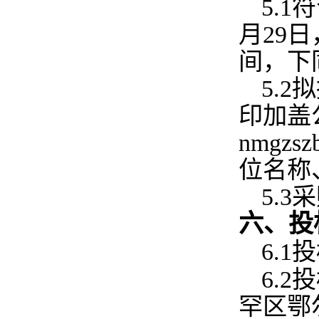
5.1
月29日
间，下
5.
印加盖
nmgz
位名称
5.
六、投
6.
6.
罕区鄂