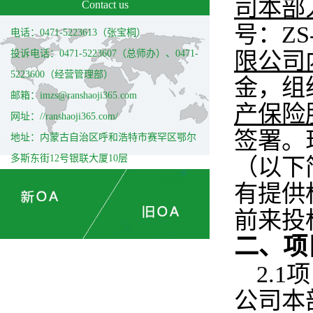
司本部
Contact us
号：ZS-
电话：0471-5223613（张宝桐）
限公司
投诉电话：0471-5223607（总师办）、0471-
5223600（经营管理部）
金，组
邮箱：imzs@ranshaoji365.com
产保险
网址：//ranshaoji365.com/
签署。
地址：内蒙古自治区呼和浩特市赛罕区鄂尔
多斯东街12号银联大厦10层
（以下
有提供
前来投
二、项
2.
公司本