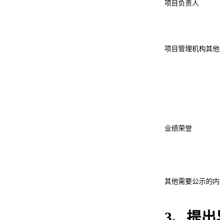
项目负责人
项目管理机构其他
业绩荣誉
其他需要公示的内
3
、提出