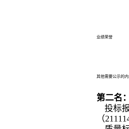
业绩荣誉
其他需要公示的内
第二名
投标
（21111
质量