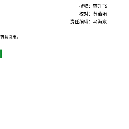
撰稿：燕升飞
校对：苏燕娟
责任编辑：乌海东
自转载引用。