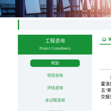
工程咨询
Project Consultancy
规划
项目咨询
霍洛
评估咨询
五”
交报
全过程咨询