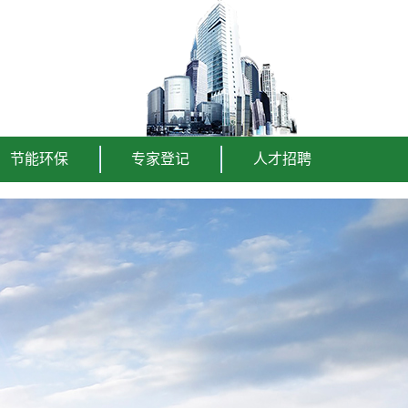
节能环保
专家登记
人才招聘