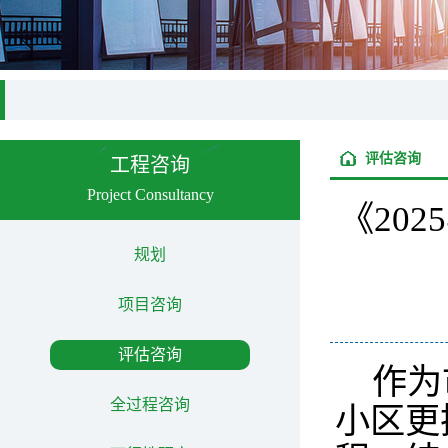
评估咨询
工程咨询
Project Consultancy
《20
规划
项目咨询
评估咨询
作为
全过程咨询
小区更