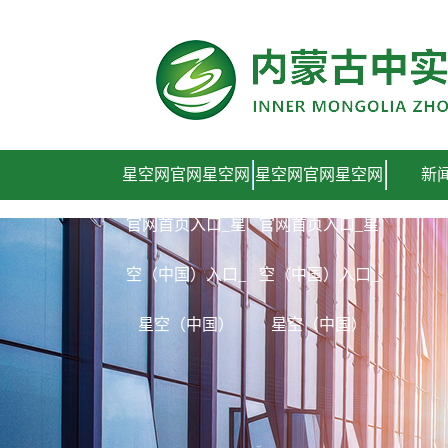
星空网官网首页入口_星空（中国）
星空网官网星空网
星空网官网星空网
新
官网首页入口_星
官网首页入口_星
空（中国）入口_
空（中国）入口_
星空（中国）
星空（中国）