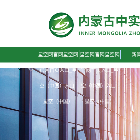
星空网官网首页入口_星空（中国）
星空网官网星空网
星空网官网星空网
新
官网首页入口_星
官网首页入口_星
空（中国）入口_
空（中国）入口_
星空（中国）
星空（中国）