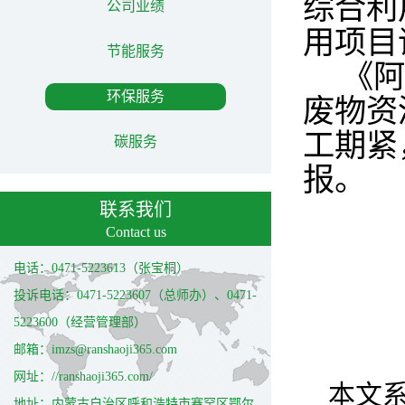
综合利
公司业绩
用项目
节能服务
《阿
环保服务
废物资
工期紧
碳服务
报。
联系我们
Contact us
电话：0471-5223613（张宝桐）
投诉电话：0471-5223607（总师办）、0471-
5223600（经营管理部）
邮箱：imzs@ranshaoji365.com
网址：//ranshaoji365.com/
本文
地址：内蒙古自治区呼和浩特市赛罕区鄂尔